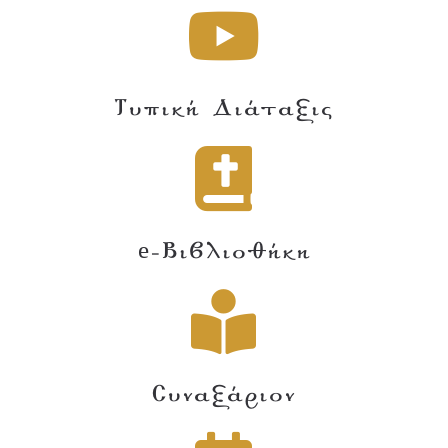
Τυπική Διάταξις
e-Βιβλιοθήκη
Συναξάριον