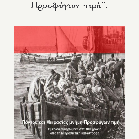
Προσφύγων τιμή¨.