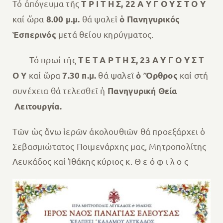
Τό ἀπόγευμα τῆς
Τ Ρ Ι Τ Η Σ, 22 Α Υ Γ Ο Υ Σ Τ Ο Υ
καί ὥρα
θά ψαλεῖ
8.00 μ.μ.
ὁ Πανηγυρικός
μετά θείου κηρύγματος.
Ἑσπερινός
Τό πρωί τῆς
Τ Ε Τ Α Ρ Τ Η Σ, 23 Α Υ Γ Ο Υ Σ Τ
καί ὥρα
θά ψαλεῖ
καί στή
Ο Υ
7.30 π.μ.
ὁ
Ὄρθρος
συνέχεια θά τελεσθεῖ ἡ
Πανηγυρική Θεία
Λειτουργία.
Τῶν ὡς ἄνω ἱερῶν ἀκολουθιῶν θά προεξάρχει ὁ
Σεβασμιώτατος Ποιμενάρχης μας, Μητροπολίτης
Λευκάδος καί Ἰθάκης κύριος κ. Θ ε ό φ ι λ ο ς