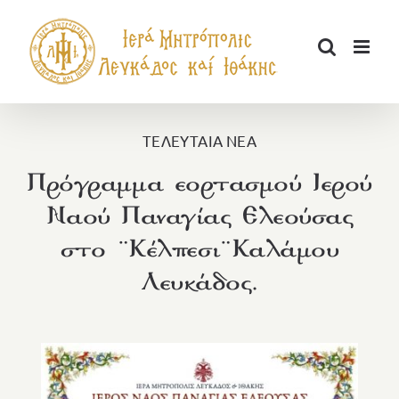
Μετάβαση
στο
περιεχόμενο
ΤΕΛΕΥΤΑΙΑ ΝΕΑ
Πρόγραμμα εορτασμού Ιερού
Ναού Παναγίας Ελεούσας
στο ¨Κέλπεσι¨Καλάμου
Λευκάδος.