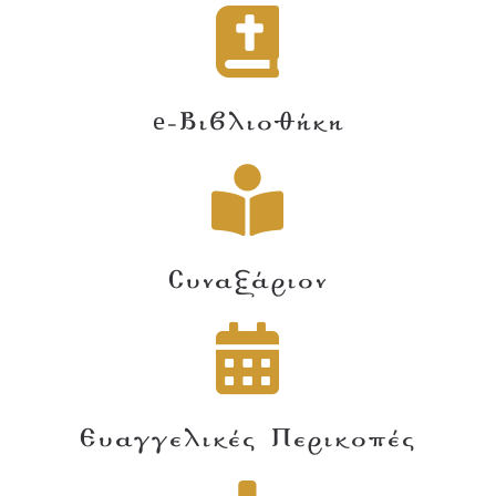
e-Βιβλιοθήκη
Συναξάριον
Ευαγγελικές Περικοπές