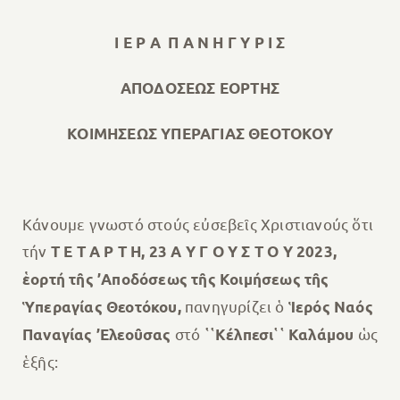
Ι Ε Ρ Α Π Α Ν Η Γ Υ Ρ Ι Σ
ΑΠΟΔΟΣΕΩΣ ΕΟΡΤΗΣ
ΚΟΙΜΗΣΕΩΣ ΥΠΕΡΑΓΙΑΣ ΘΕΟΤΟΚΟΥ
Κάνουμε γνωστό στούς εὐσεβεῖς Χριστιανούς ὅτι
τήν
Τ Ε Τ Α Ρ Τ Η, 23 Α Υ Γ Ο Υ Σ Τ Ο Υ 2023
,
ἑορτή τῆς ’Αποδ
όσεως τῆς Κοιμήσεως τῆς
πανηγυρίζει ὁ
Ὑπεραγίας Θεοτόκου
,
Ἱερός Ναός
στό
ὡς
Παναγ
ίας ’Ελεοῦσας
῾῾Κέλπεσι῾῾ Καλάμου
ἑξῆς: