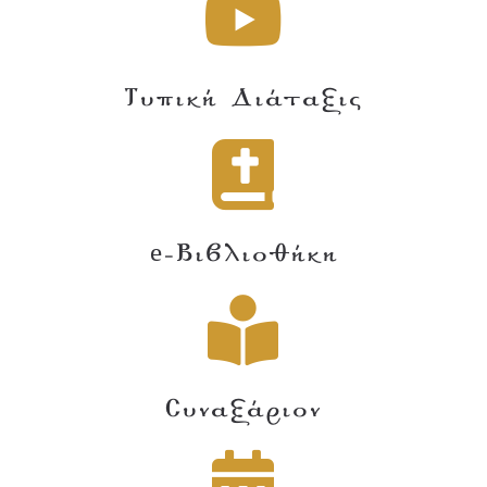
Τυπική Διάταξις
e-Βιβλιοθήκη
Συναξάριον