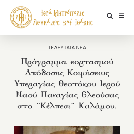
Μετάβαση
στο
περιεχόμενο
ΤΕΛΕΥΤΑΙΑ ΝΕΑ
Πρόγραμμα εορτασμού
Απόδοσης Κοιμήσεως
Υπεραγίας Θεοτόκου Ιερού
Ναού Παναγίας Ελεούσας
στο ¨Κέλπεσι¨ Καλάμου.