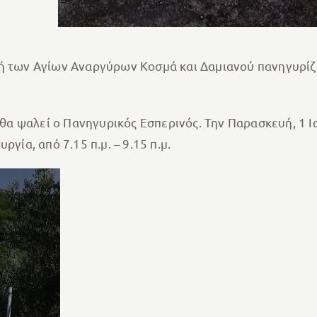
ή των Αγίων Αναργύρων Κοσμά και Δαμιανού πανηγυρίζε
. θα ψαλεί ο Πανηγυρικός Εσπερινός. Την Παρασκευή, 1 
γία, από 7.15 π.μ. – 9.15 π.μ.