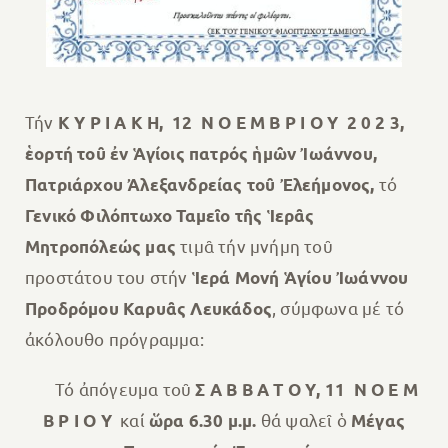
Τήν
Κ Υ Ρ Ι Α Κ Η, 12 Ν Ο Ε Μ Β Ρ Ι Ο Υ 2 0 2 3,
ἑορτή τοῦ ἐν Ἁγίοις πατρός ἡμῶν Ἰωάννου,
τό
Πατριάρχου Ἀλεξανδρείας τοῦ Ἐλεήμονος,
Γενικό Φιλόπτωχο Ταμεῖο τῆς Ἱερᾶς
τιμᾶ τήν μνήμη τοῦ
Μητροπόλεώς μας
προστάτου του στήν
Ἱερά Μονή Ἁγίου Ἰωάννου
, σύμφωνα μέ τό
Προδρόμου Καρυᾶς Λευκάδος
ἀκόλουθο πρόγραμμα:
Τό ἀπόγευμα τοῦ
Σ Α Β Β Α Τ Ο Υ, 11 Ν Ο Ε Μ
καί
θά ψαλεῖ ὁ
Β Ρ Ι Ο Υ
ὥρα 6.30 μ.μ.
Μέγας