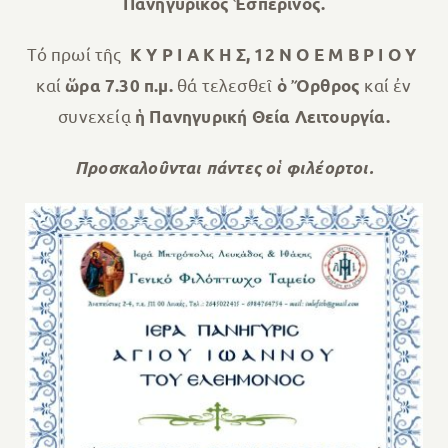
Πανηγυρικός Ἑσπερινός.
Τό πρωί τῆς
Κ Υ Ρ Ι Α Κ Η Σ, 12 Ν Ο Ε Μ Β Ρ Ι Ο Υ
καί
θά τελεσθεῖ
καί ἐν
ὥρα 7.30 π.μ.
ὁ Ὄρθρος
συνεχείᾳ
ἡ Πανηγυρική Θεία Λειτουργία.
Προσκαλοῦνται πάντες οἱ φιλέορτοι.