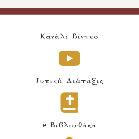
Κανάλι Βίντεο
Τυπική Διάταξις
e-Βιβλιοθήκη