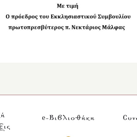
κή
e-Βιβλιοθήκη
Συν
ξις