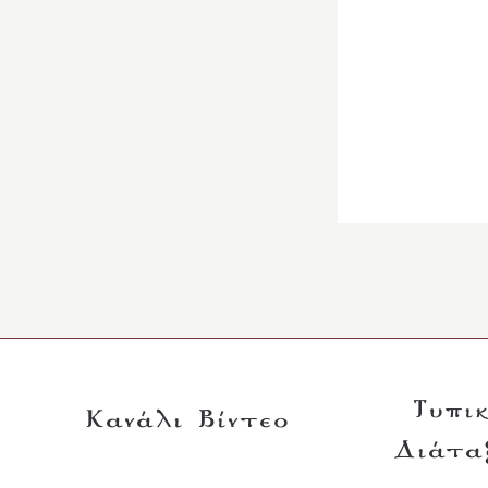
Τυπι
Κανάλι Βίντεο
Διάτα