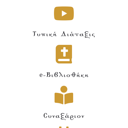
Τυπική Διάταξις
e-Βιβλιοθήκη
Συναξάριον