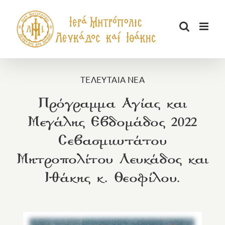
Μετάβαση
στο
περιεχόμενο
ΤΕΛΕΥΤΑΙΑ ΝΕΑ
Πρόγραμμα Αγίας και
Μεγάλης Εβδομάδος 2022
Σεβασμιωτάτου
Μητροπολίτου Λευκάδος και
Ιθάκης κ. Θεοφίλου.