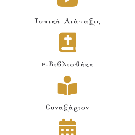
Τυπική Διάταξις
e-Βιβλιοθήκη
Συναξάριον