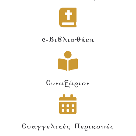
e-Βιβλιοθήκη
Συναξάριον
Ευαγγελικές Περικοπές