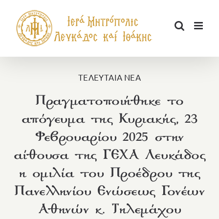
Μετάβαση
στο
περιεχόμενο
ΤΕΛΕΥΤΑΙΑ ΝΕΑ
Πραγματοποιήθηκε το
απόγευμα της Κυριακής, 23
Φεβρουαρίου 2025 στην
αίθουσα της ΓΕΧΑ Λευκάδος
η ομιλία του Προέδρου της
Πανελληνίου Ενώσεως Γονέων
Αθηνών κ. Τηλεμάχου