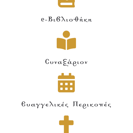
e-Βιβλιοθήκη
Συναξάριον
Ευαγγελικές Περικοπές