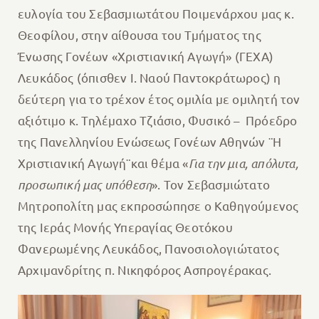
ευλογία του Σεβασμιωτάτου Ποιμενάρχου μας κ.
Θεοφίλου, στην αίθουσα του Τμήματος της
Ένωσης Γονέων «Χριστιανική Αγωγή» (ΓΕΧΑ)
Λευκάδος (όπισθεν Ι. Ναού Παντοκράτωρος) η
δεύτερη για το τρέχον έτος ομιλία με ομιλητή τον
αξιότιμο κ. Τηλέμαχο Τζιάσιο, Φυσικό – Πρόεδρο
της Πανελληνίου Ενώσεως Γονέων Αθηνών ¨Η
Χριστιανική Αγωγή¨και θέμα «
Για την μια, απόλυτα,
προσωπική μας υπόθεση
». Τον Σεβασμιώτατο
Μητροπολίτη μας εκπροσώπησε ο Καθηγούμενος
της Ιεράς Μονής Υπεραγίας Θεοτόκου
Φανερωμένης Λευκάδος, Πανοσιολογιώτατος
Αρχιμανδρίτης π. Νικηφόρος Ασπρογέρακας.