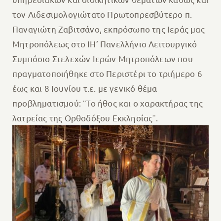
τον Αιδεσιμολογιώτατο Πρωτοπρεσβύτερο π.
Παναγιώτη Ζαβιτσάνο, εκπρόσωπο της Ιεράς μας
Μητροπόλεως στο ΙΗ’ Πανελλήνιο Λειτουργικό
Συμπόσιο Στελεχών Ιερών Μητροπόλεων που
πραγματοποιήθηκε στο Περιστέρι το τριήμερο 6
έως και 8 Ιουνίου τ.ε. με γενικό θέμα
προβληματισμού: ¨Το ήθος και ο χαρακτήρας της
λατρείας της Ορθοδόξου Εκκλησίας¨.