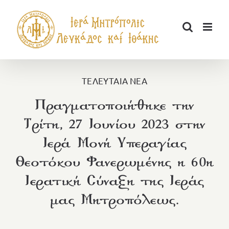
Μετάβαση
στο
περιεχόμενο
ΤΕΛΕΥΤΑΙΑ ΝΕΑ
Πραγματοποιήθηκε την
Τρίτη, 27 Ιουνίου 2023 στην
Ιερά Μονή Υπεραγίας
Θεοτόκου Φανερωμένης η 60η
Ιερατική Σύναξη της Ιεράς
μας Μητροπόλεως.