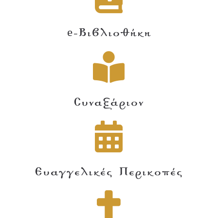
e-Βιβλιοθήκη
Συναξάριον
Ευαγγελικές Περικοπές