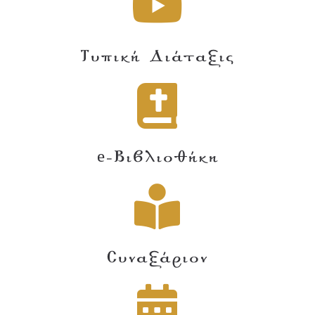
Τυπική Διάταξις
e-Βιβλιοθήκη
Συναξάριον