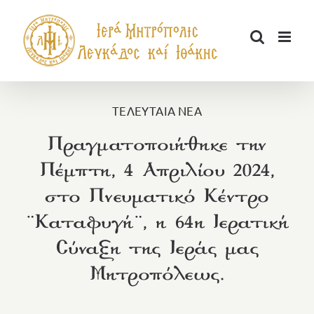
Μετάβαση
στο
περιεχόμενο
ΤΕΛΕΥΤΑΙΑ ΝΕΑ
Πραγματοποιήθηκε την
Πέμπτη, 4 Απριλίου 2024,
στο Πνευματικό Κέντρο
¨Καταφυγή¨, η 64η Ιερατική
Σύναξη της Ιεράς μας
Μητροπόλεως.