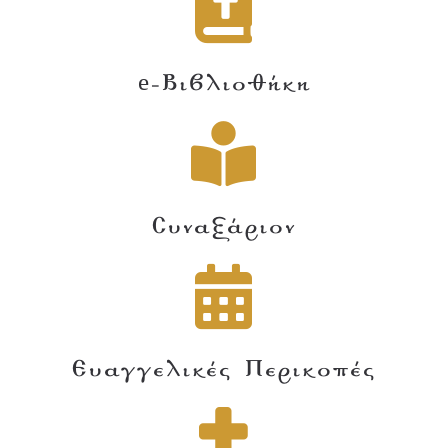
e-Βιβλιοθήκη
Συναξάριον
Ευαγγελικές Περικοπές