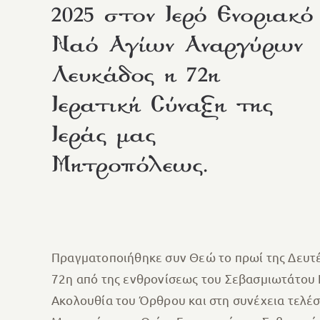
2025 στον Ιερό Ενοριακό
Ναό Αγίων Αναργύρων
Λευκάδος η 72η
Ιερατική Σύναξη της
Ιεράς μας
Μητροπόλεως.
Πραγματοποιήθηκε συν Θεώ το πρωί της Δευτέ
72η από της ενθρονίσεως του Σεβασμιωτάτου 
Ακολουθία του Όρθρου και στη συνέχεια τελέ