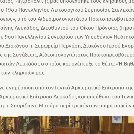
ώτατος Μητροπολίτης μας υποδέχθηκε τους κληρικούς μ
ου 19ου Πανελληνίου Λειτουργικού Συμποσίου Στελεχών
εύσεως», υπό του Αιδεσιμολογιωτάτου Πρωτοπρεσβυτέρο
ίνης Λευκάδος, Διευθυντού του Οίκου Πρόνοιας (Γηροκ
του 9ου Πανελληνίου Συνεδρίου των Υπευθύνων Νεότητ
του Διακόνου π. Σεραφείμ Περγάρη, Διακόνου Ιερού Ενο
τής της Συνάξεως, Αἰδεσιμολογιώτατος Πρωτοπρεσβύτερ
τών Λευκάδος ο οποίος και ανέπτυξε το θέμα: «Ἡ Βηθλ
 των κληρικών μας.
ινε ενημέρωση από τον Γενικό Αρχιερατικό Επίτροπο τη
Αρχιερατικό Επίτροπο Λευκάδος και υπεύθυνο του Γενικ
η π. Σπυρίδωνα Μπούρη περί τρεχόντων υπηρεσιακών κ