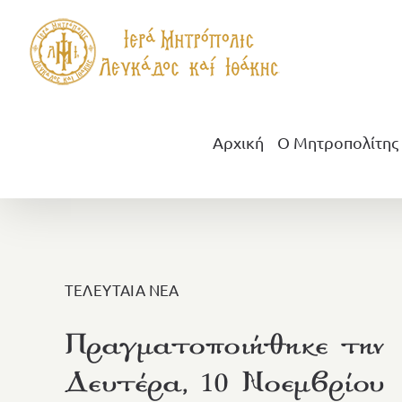
Μετάβαση
στο
περιεχόμενο
Αρχική
Ο Μητροπολίτης
ΤΕΛΕΥΤΑΙΑ ΝΕΑ
Πραγματοποιήθηκε την
Δευτέρα, 10 Νοεμβρίου