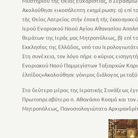
Μυστηρίου της Θείας Ευχαριστίας, ο Σεβασμι
Ακολούθησε εικοσάλεπτη ενημέρωση: α) επί τ
τῆς Θείας Λατρείας στήν ἐποχή τῆς ἐκκοσμικ
Ιερού Ενοριακού Ναού Αγίου Αθανασίου Απολπα
θεμάτων της Ιεράς μας Μητροπόλεως, β) επί 
Εκκλησίας της Ελλάδος, υπό του Ιερολογιωτά
Στη συνέχεια, τον λόγο πήρε ο κύριος εισηγη
Ενοριακού Ναού Παμμεγίστων Ταξιαρχών Καρυω
ἐλπίδος»Ακολούθησε γόνιμος διάλογος μεταξύ
Στο δεύτερο μέρος της Ιερατικής Συνάξεως έγ
Πρωτοπρεσβύτερο π. Αθανάσιο Κοσμά και τον 
Μητροπόλεως, Πανοσιολογιώτατο Αρχιμανδρίτ