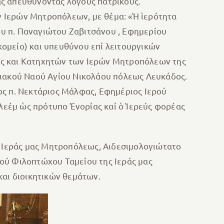
ας απευθύνοντας λόγους πατρικούς.
 Ιερών Μητροπόλεων, με θέμα: «Ἡ ἱερότητα
υ π. Παναγιώτου Ζαβιτσάνου , Εφημερίου
ομείο) και υπευθύνου επί λειτουργικών
ος και Κατηχητών των Ιερών Μητροπόλεων της
ριακού Ναού Αγίου Νικολάου πόλεως Λευκάδος.
ος π. Νεκτάριος Μάλφας, Εφημέριος Ιερού
εέμ ὡς πρότυπο Ἐνορίας καί ὁ Ἱερεύς φορέας
ς Ιεράς μας Μητροπόλεως, Αιδεσιμολογιώτατο
ού Φιλοπτώχου Ταμείου της Ιεράς μας
αι διοικητικών θεμάτων.