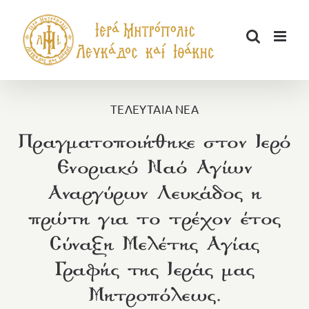
Μετάβαση
στο
περιεχόμενο
ΤΕΛΕΥΤΑΙΑ ΝΕΑ
Πραγματοποιήθηκε στον Ιερό
Ενοριακό Ναό Αγίων
Αναργύρων Λευκάδος η
πρώτη για το τρέχον έτος
Σύναξη Μελέτης Αγίας
Γραφής της Ιεράς μας
Μητροπόλεως.