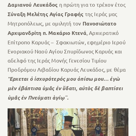
η πρώτη για το τρέχον έτος
Δαμιανού Λευκάδος
της Ιεράς μας
Σύναξη Μελέτης Αγίας Γραφής
Μητροπόλεως, με ομιλητή τον
Πανοσιώτατο
, Αρχιερατικό
Αρχιμανδρίτη π. Μακάριο Κτενά
Επίτροπο Καρυάς – Σφακιωτών, εφημέριο Ιερού
Ενοριακού Ναού Αγίου Σπυρίδωνος Καρυάς και
αδελφό της Ιεράς Μονής Γενεσίου Τιμίου
Προδρόμου Λιβαδίου Καρυάς Λευκάδος, με θέμα
Ἔρχεται ὁ ἰσχυρότερός μου ὀπίσω μου… ἐγὼ
μὲν ἐβάπτισα ὑμᾶς ἐν ὕδατι, αὐτὸς δὲ βαπτίσει
ὑμᾶς ἐν Πνεύματι ἁγίῳ¨.