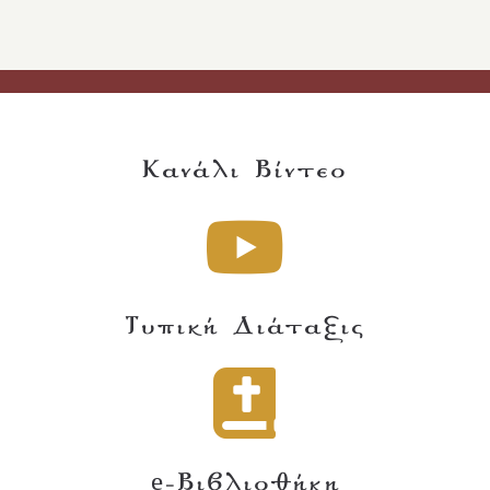
Κανάλι Βίντεο
Τυπική Διάταξις
e-Βιβλιοθήκη