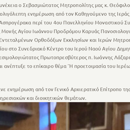
συνέχεια ο Σεβασμιώτατος Μητροπολίτης μας κ. Θεόφιλο
 ολιγόλεπτη ενημέρωση από τον Καθηγούμενο της Ιερά
 Ασπρογέρακα περί του 4ου Πανελληνίου Μοναστικού Σ
άς Μονής Αγίου Ιωάννου Προδρόμου Καρυάς Πανοσιολογ
Εντεταλμένων Ορθοδόξων Εκκλησίων και Ιερών Μητροπ
ου στο Συνεδριακό Κέντρο του Ιερού Ναού Αγίου Δημη
ιδεσιμολογιώτατος Πρωτοπρεσβύτερος π. Ιωάννης Λάζαρ
ανέπτυξε το επίκαιρο θέμα ¨Η προετοιμασία του Ιερέω
ινε ενημέρωση από τον Γενικό Αρχιερατικό Επίτροπο τ
ηρεσιακών και διοικητικών θεμάτων.