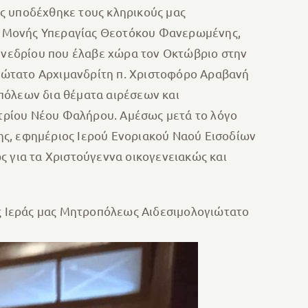
ς υποδέχθηκε τους κληρικούς μας
ς Μονής Υπεραγίας Θεοτόκου Φανερωμένης,
υνεδρίου που έλαβε χώρα τον Οκτώβριο στην
ιώτατο Αρχιμανδρίτη π. Χριστοφόρο Αραβανή
όλεων δια θέματα αιρέσεων και
τρίου Νέου Φαλήρου. Αμέσως μετά το λόγο
ης, εφημέριος Ιερού Ενοριακού Ναού Εισοδίων
ς για τα Χριστούγεννα οικογενειακώς και
ης Ιεράς μας Μητροπόλεως Αιδεσιμολογιώτατο