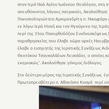
στον Ιερό Ναό Αγίου Ιωάννου Θεολόγου, στη 
απευθύνοντας λόγους πατρικούς. Ακολούθησε
Πανοσιολογιώτατο Αρχιμανδρίτη π. Νικηφόρο
εν λόγω Ιερά Μονή και τον Ηγούμενο της Ιερ
περί της 33ου Πανορθοδόξου Συνδιασκέψεως 
παραθρησκείας που έλαβε χώρα αρχές Νοεμβρί
έλαβε ο εισηγητής της Ιερατικής Συνάξεως Α
Θεοτόκου Τσουκαλάδων Λευκάδος ο οποίος και 
ενοριακώς¨. Ακολούθησε γόνιμος διάλογος.
Στο δεύτερο μέρος της Ιερατικής Συνάξεως έγ
Πρωτοπρεσβύτερο π. Αθανάσιο Κοσμά περί υπ