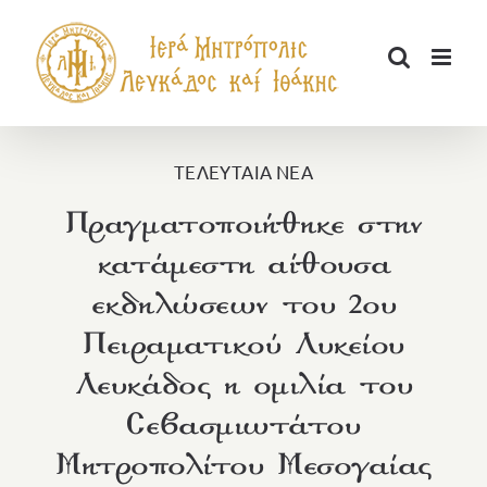
Μετάβαση
στο
περιεχόμενο
ΤΕΛΕΥΤΑΙΑ ΝΕΑ
Πραγματοποιήθηκε στην
κατάμεστη αίθουσα
εκδηλώσεων του 2ου
Πειραματικού Λυκείου
Λευκάδος η ομιλία του
Σεβασμιωτάτου
Μητροπολίτου Μεσογαίας