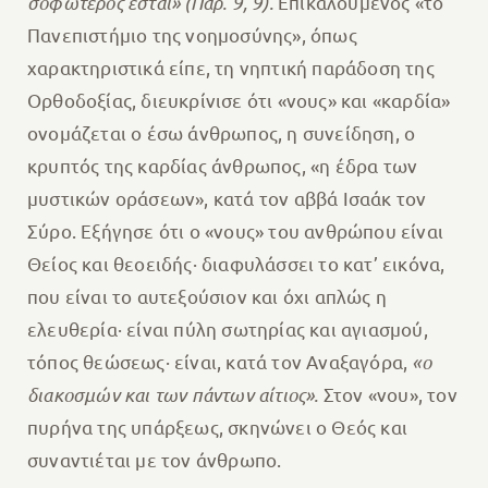
σοφώτερος έσται»
(Παρ. 9, 9).
Επικαλούμενος «το
Πανεπιστήμιο της νοημοσύνης», όπως
χαρακτηριστικά είπε, τη νηπτική παράδοση της
Ορθοδοξίας, διευκρίνισε ότι «νους» και «καρδία»
ονομάζεται ο έσω άνθρωπος, η συνείδηση, ο
κρυπτός της καρδίας άνθρωπος, «η έδρα των
μυστικών οράσεων», κατά τον αββά Ισαάκ τον
Σύρο. Εξήγησε ότι ο «νους» του ανθρώπου είναι
Θείος και θεοειδής· διαφυλάσσει το κατ’ εικόνα,
που είναι το αυτεξούσιον και όχι απλώς η
ελευθερία· είναι πύλη σωτηρίας και αγιασμού,
τόπος θεώσεως· είναι, κατά τον Αναξαγόρα,
«ο
διακοσμών και των πάντων αίτιος».
Στον «νου», τον
πυρήνα της υπάρξεως, σκηνώνει ο Θεός και
συναντιέται με τον άνθρωπο.