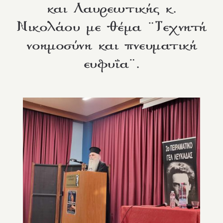
και Λαυρεωτικής κ.
Νικολάου με θέμα ¨Τεχνητή
νοημοσύνη και πνευματική
ευφυΐα¨.