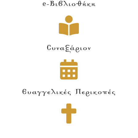
e-Βιβλιοθήκη
Συναξάριον
Ευαγγελικές Περικοπές