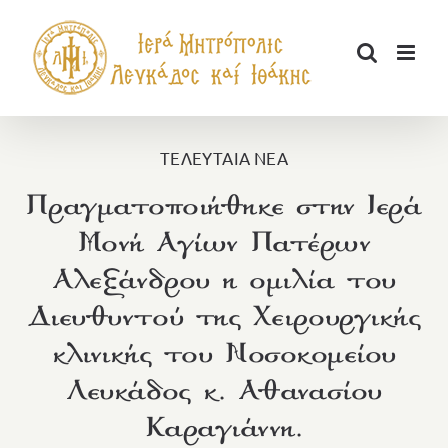
Μετάβαση
στο
περιεχόμενο
ΤΕΛΕΥΤΑΙΑ ΝΕΑ
Πραγματοποιήθηκε στην Ιερά
Μονή Αγίων Πατέρων
Αλεξάνδρου η ομιλία του
Διευθυντού της Χειρουργικής
κλινικής του Νοσοκομείου
Λευκάδος κ. Αθανασίου
Καραγιάννη.