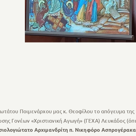
ωτάτου Ποιμενάρχου μας κ. Θεοφίλου το απόγευμα της
σης Γονέων «Χριστιανική Αγωγή» (ΓΕΧΑ) Λευκάδος (όπι
ιολογιώτατο Αρχιμανδρίτη π. Νικηφόρο Ασπρογέρακα