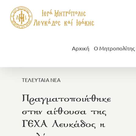
Μετάβαση
στο
περιεχόμενο
Αρχική
Ο Μητροπολίτης
ΤΕΛΕΥΤΑΙΑ ΝΕΑ
Πραγματοποιήθηκε
στην αίθουσα της
ΓΕΧΑ Λευκάδος η