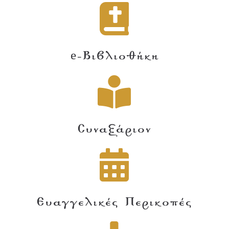
e-Βιβλιοθήκη
Συναξάριον
Ευαγγελικές Περικοπές