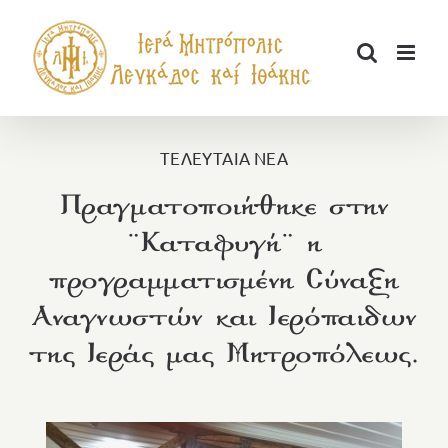
Μετάβαση
στο
περιεχόμενο
ΤΕΛΕΥΤΑΙΑ ΝΕΑ
Πραγματοποιήθηκε στην
¨Καταφυγή¨ η
προγραμματισμένη Σύναξη
Αναγνωστών και Ιερόπαιδων
της Ιεράς μας Μητροπόλεως.