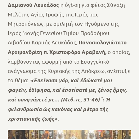
η όγδοη για φέτος Σύναξη
Δαμιανού Λευκάδος
Μελέτης Αγίας Γραφής της Ιεράς μας
Μητροπόλεως, με ομιλητή τον Ηγούμενο της
Ιεράς Μονής Γενεσίου Τιμίου Προδρόμου
Λιβαδίου Καρυάς Λευκάδος,
Πανοσιολογιώτατο
ο οποίος,
Αρχιμανδρίτη π. Χριστοφόρο Αραβανή,
λαμβάνοντας αφορμή από το Ευαγγελικό
ανάγνωσμα της Κυριακής της Απόκρεω, ανέπτυξε
το θέμα:
«Ἐπείνασα γάρ, καὶ ἐδώκατέ μοι
φαγεῖν, ἐδίψησα, καὶ ἐποτίσατέ με, ξένος ἤμην,
καὶ συνηγάγετέ με… (Μτθ. ιε, 31-46)¨: Ἡ
φιλανθρωπία ὡς κανόνας καί μέτρο τῆς
χριστιανικῆς ζωής».