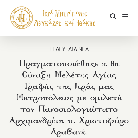
Μετάβαση
στο
περιεχόμενο
ΤΕΛΕΥΤΑΙΑ ΝΕΑ
Πραγματοποιήθηκε η 8η
Σύναξη Μελέτης Αγίας
Γραφής της Ιεράς μας
Μητροπόλεως με ομιλητή
τον Πανοσιολογιώτατο
Αρχιμανδρίτη π. Χριστοφόρο
Αραβανή.