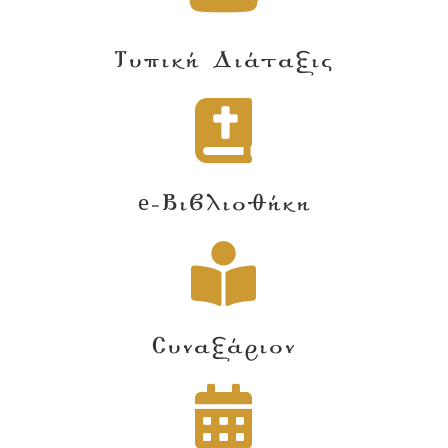
Τυπική Διάταξις
e-Βιβλιοθήκη
Συναξάριον