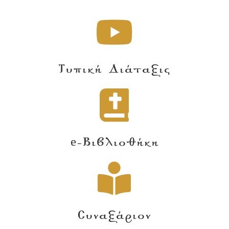
Τυπική Διάταξις
e-Βιβλιοθήκη
Συναξάριον