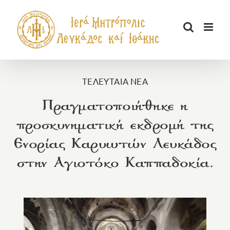
Μετάβαση
στο
περιεχόμενο
ΤΕΛΕΥΤΑΙΑ ΝΕΑ
Πραγματοποιήθηκε η
προσκυνηματική εκδρομή της
Ενορίας Καρυωτών Λευκάδος
στην Αγιοτόκο Καππαδοκία.