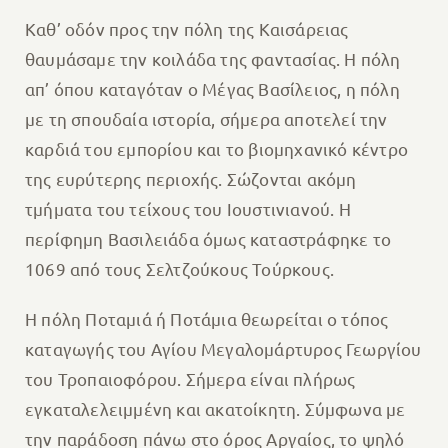
Καθ’ οδόν προς την πόλη της Καισάρειας
θαυμάσαμε την κοιλάδα της φαντασίας. Η πόλη
απ’ όπου καταγόταν ο Μέγας Βασίλειος, η πόλη
με τη σπουδαία ιστορία, σήμερα αποτελεί την
καρδιά του εμπορίου και το βιομηχανικό κέντρο
της ευρύτερης περιοχής. Σώζονται ακόμη
τμήματα του τείχους του Ιουστινιανού. Η
περίφημη Βασιλειάδα όμως καταστράφηκε το
1069 από τους Σελτζούκους Τούρκους.
Η πόλη Ποταμιά ή Ποτάμια θεωρείται ο τόπος
καταγωγής του Αγίου Μεγαλομάρτυρος Γεωργίου
του Τροπαιοφόρου. Σήμερα είναι πλήρως
εγκαταλελειμμένη και ακατοίκητη. Σύμφωνα με
την παράδοση πάνω στο όρος Αργαίος, το ψηλό