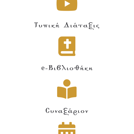
Τυπική Διάταξις
e-Βιβλιοθήκη
Συναξάριον