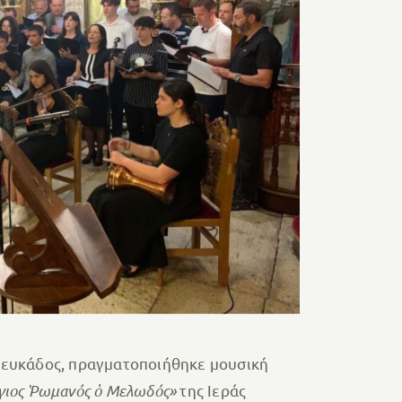
Λευκάδος, πραγματοποιήθηκε μουσική
γιος Ῥωμανός ὁ Μελωδός»
της Ιεράς