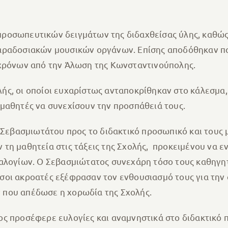
ροσωπευτικών δειγμάτων της διδαχθείσας ύλης, καθώς
αραδοσιακών μουσικών οργάνων. Επίσης αποδόθηκαν πα
 χρόνων από την Άλωση της Κωνσταντινούπολης.
χολής, οι οποίοι ευχαρίστως ανταποκρίθηκαν στο κάλεσμα
μαθητές να συνεχίσουν την προσπάθειά τους.
 Σεβασμιωτάτου προς το διδακτικό προσωπικό και τους 
τη μαθητεία στις τάξεις της Σχολής, προκειμένου να 
αλογίων. Ο Σεβασμιώτατος συνεχάρη τόσο τους καθηγητ
σοι ακροατές εξέφρασαν τον ενθουσιασμό τους για την
 που απέδωσε η χορωδία της Σχολής.
ς προσέφερε ευλογίες και αναμνηστικά στο διδακτικό π