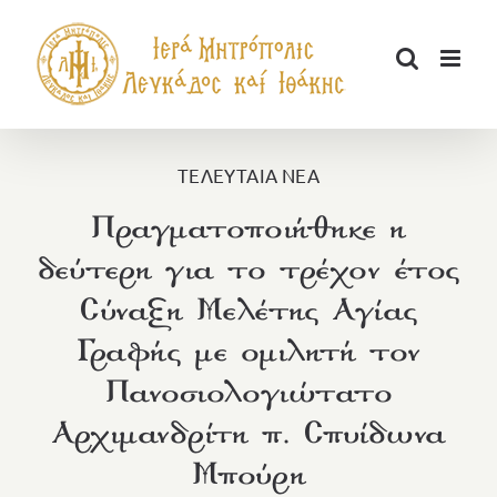
Μετάβαση
στο
περιεχόμενο
ΤΕΛΕΥΤΑΙΑ ΝΕΑ
Πραγματοποιήθηκε η
δεύτερη για το τρέχον έτος
Σύναξη Μελέτης Αγίας
Γραφής με ομιλητή τον
Πανοσιολογιώτατο
Αρχιμανδρίτη π. Σπυίδωνα
Μπούρη