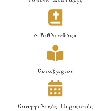
Τυπική Διάταξις
e-Βιβλιοθήκη
Συναξάριον
Ευαγγελικές Περικοπές