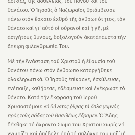
ἀδικίας, τῆς ἀσθένειας, τοῦ πόνου καί τοῦ
θανάτου. Ὁ Ἰησοῦς ὁ Ναζωραῖος θριάμβευσε
πάνω στόν ἔσχατο ἐχθρό τῆς ἀνθρωπότητος, τόν
θάνατο καί γι’ αὐτό οἱ οὐρανοί καί ἡ γῆ, μέ
ἀσιγήτους ὕμνους, δοξολογοῦν ἀκατάπαυστα τήν
ἄπειρη φιλανθρωπία Του.
Μέ τήν Ἀνάσταση τοῦ Χριστοῦ ἡ ἐξουσία τοῦ
θανάτου πάνω στόν ἄνθρωπο καταργήθηκε
ὁλοκληρωτικά. Ὁ Ἰησοῦς ἐπίκρανε, ἐσκύλευσε,
ἐνέπαιξε, καθῄρεσε, ἐδέσμευσε καί ἐνέκρωσε τό
θάνατο. Κατά τήν ἔκφραση τοῦ ἱεροῦ
Χρυσοστόμου:
«ὁ θάνατος ῥίψας τὰ ὅπλα γυμνός
πρὸς τοὺς πόδας τοῦ Βασιλέως ἔδραμε»
. Ὁ Ἅδης
δέχθηκε τό ἄχραντο Σῶμα τοῦ Χριστοῦ χωρίς νά
γνωρίζει καί ἀπέβαλε ἀπό τά σπλάχνα του μαζί μ’