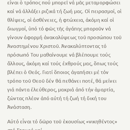
εἶναι ὁ τρόπος πού μπορεῖ νά μᾶς μεταμορφώσει
καί νά ἀλλάξει ριζικά τή ζωή μας. Οἱ πειρασμοί, οἱ
θλίψεις, οἱ ἀσθένειες, ἡ φτώχεια, ἀκόμη καί οἱ
διωγμοί, ὑπό τό φῶς τῆς ἀγάπης μποροῦν νά
γίνουν ἀφορμή ἀνακαλύψεως τοῦ προσώπου τοῦ
Ἀναστημένου Χριστοῦ. Ἀνακαλύπτοντας τό
πρόσωπό Του μαθαίνουμε νά βλέπουμε τούς
ἄλλους, ἀκόμη καί τούς ἐχθρούς μας, ὅπως τούς
βλέπει ὁ Θεός. Γιατί ὅποιος ἀγαπήσει μέ τόν
τρόπο τοῦ Θεοῦ δέν θά πεθάνει ποτέ, θά μείνει
γιά πάντα ἐλεύθερος, μακριά ἀπό τήν ἁμαρτία,
ζώντας πλέον ἀπό αὐτή τή ζωή τή δική του
Ἀνάσταση.
Αὐτό εἶναι τό δῶρο τοῦ ἑκουσίως «νικηθέντος»
στό Σταυρό καί