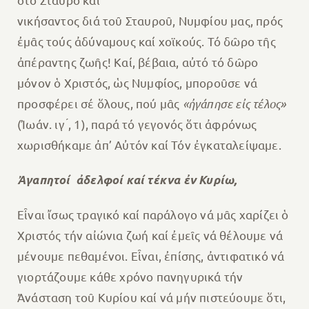
νικήσαντος διά τοῦ Σταυροῦ, Νυμφίου μας, πρός
ἐμᾶς τούς ἀδύναμους καί χοϊκούς. Τό δῶρο τῆς
ἀπέραντης ζωῆς! Καί, βέβαια, αὐτό τό δῶρο
μόνον ὁ Χριστός, ὡς Νυμφίος, μποροῦσε νά
προσφέρει σέ ὅλους, πού μᾶς
«ἠγάπησε εἰς τέλος»
(Ἰωάν. ιγ ́, 1), παρά τό γεγονός ὅτι ἀφρόνως
χωρισθήκαμε ἀπ’ Αὐτόν καί Τόν ἐγκαταλείψαμε.
Ἀγαπητοί ἀδελφοί καί τέκνα ἐν Κυρίω,
Εἶναι ἴσως τραγικό καί παράλογο νά μᾶς χαρίζει ὁ
Χριστός τήν αἰώνια ζωή καί ἐμεῖς νά θέλουμε νά
μένουμε πεθαμένοι. Εἶναι, ἐπίσης, ἀντιφατικό νά
γιορτάζουμε κάθε χρόνο πανηγυρικά τήν
Ἀνάσταση τοῦ Κυρίου καί νά μήν πιστεύουμε ὅτι,