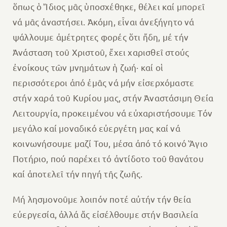
ὅπως ὁ Ἴδιος μᾶς ὑποσχέθηκε, θέλει καί μπορεῖ
νά μᾶς ἀναστήσει. Ἀκόμη, εἶναι ἀνεξήγητο νά
ψάλλουμε ἀμέτρητες φορές ὅτι ἤδη, μέ τήν
Ἀνάσταση τοῦ Χριστοῦ, ἔχει χαρισθεῖ στούς
ἐνοίκους τῶν μνημάτων ἡ ζωή· καί οἱ
περισσότεροι ἀπό ἐμᾶς νά μήν εἰσερχόμαστε
στήν χαρά τοῦ Κυρίου μας, στήν Ἀναστάσιμη Θεία
Λειτουργία, προκειμένου νά εὐχαριστήσουμε Τόν
μεγάλο καί μοναδικό εὐεργέτη μας καί νά
κοινωνήσουμε μαζί Του, μέσα ἀπό τό κοινό Ἅγιο
Ποτήριο, πού παρέχει τό ἀντίδοτο τοῦ θανάτου
καί ἀποτελεῖ τήν πηγή τῆς ζωῆς.
Μή λησμονοῦμε λοιπόν ποτέ αὐτήν τήν θεία
εὐεργεσία, ἀλλά ἄς εἰσέλθουμε στήν Βασιλεία