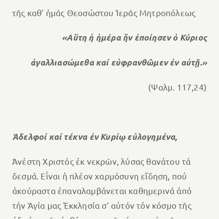
τῆς καθ’ ἡμᾶς Θεοσώστου Ἱερᾶς Μητροπόλεως
«Αὕτη ἡ ἡμέρα ἥν ἐποίησεν ὁ Κύριος
ἀγαλλιασώμεθα καί εὐφρανθῶμεν ἐν αὐτῇ.»
(Ψαλμ. 117,24)
Ἀδελφοί καί τέκνα ἐν Κυρίῳ εὐλογημένα,
Ἀνέστη Χριστός ἐκ νεκρῶν, λύσας θανάτου τά
δεσμά. Εἶναι ἡ πλέον χαρμόσυνη εἴδηση, πού
ἀκούραστα ἐπαναλαμβάνεται καθημερινά ἀπό
τήν Ἁγία μας Ἐκκλησία σ’ αὐτόν τόν κόσμο τῆς