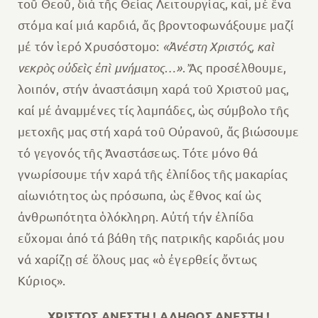
τοῦ Θεοῦ, διά τῆς Θείας Λειτουργίας, καί, μέ ἕνα
στόμα καί μιά καρδιά, ἄς βροντοφωνάξουμε μαζί
μέ τόν ἱερό Χρυσόστομο:
«Ἀνέστη Χριστός, καὶ
νεκρὸς οὐδεὶς ἐπὶ μνήματος…»
. Ἄς προσέλθουμε,
λοιπόν, στήν ἀναστάσιμη χαρά τοῦ Χριστοῦ μας,
καί μέ ἀναμμένες τίς λαμπάδες, ὡς σύμβολο τῆς
μετοχῆς μας στή χαρά τοῦ Οὐρανοῦ, ἄς βιώσουμε
τό γεγονός τῆς Ἀναστάσεως. Τότε μόνο θά
γνωρίσουμε τήν χαρά τῆς ἐλπίδος τῆς μακαρίας
αἰωνιότητος ὡς πρόσωπα, ὡς ἔθνος καί ὡς
ἀνθρωπότητα ὁλόκληρη. Αὐτή τήν ἐλπίδα
εὔχομαι ἀπό τά βάθη τῆς πατρικῆς καρδιάς μου
νά χαρίζῃ σέ ὅλους μας «ὁ ἐγερθείς ὄντως
Κύριος».
ΧΡΙΣΤΟΣ ΑΝΕΣΤΗ ! ΑΛΗΘΩΣ ΑΝΕΣΤΗ !