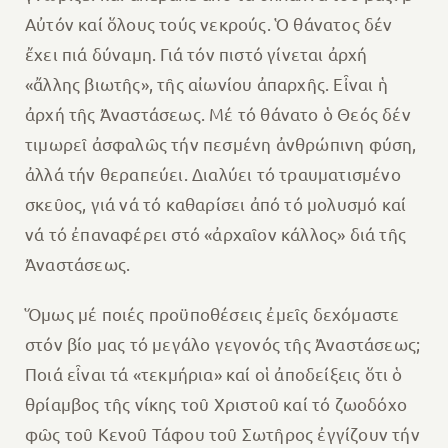
Αὐτόν καί ὅλους τούς νεκρούς. Ὁ θάνατος δέν
ἔχει πιά δύναμη. Γιά τόν πιστό γίνεται ἀρχή
«ἄλλης βιωτῆς», τῆς αἰωνίου ἀπαρχῆς. Εἶναι ἡ
ἀρχή τῆς Ἀναστάσεως. Μέ τό θάνατο ὁ Θεός δέν
τιμωρεῖ ἀσφαλῶς τήν πεσμένη ἀνθρώπινη φύση,
ἀλλά τήν θεραπεύει. Διαλύει τό τραυματισμένο
σκεῦος, γιά νά τό καθαρίσει ἀπό τό μολυσμό καί
νά τό ἐπαναφέρει στό «ἀρχαῖον κάλλος» διά τῆς
Ἀναστάσεως.
Ὅμως μέ ποιές προϋποθέσεις ἐμεῖς δεχόμαστε
στόν βίο μας τό μεγάλο γεγονός τῆς Ἀναστάσεως;
Ποιά εἶναι τά «τεκμήρια» καί οἱ ἀποδείξεις ὅτι ὁ
θρίαμβος τῆς νίκης τοῦ Χριστοῦ καί τό ζωοδόχο
φῶς τοῦ Κενοῦ Τάφου τοῦ Σωτῆρος ἐγγίζουν τήν