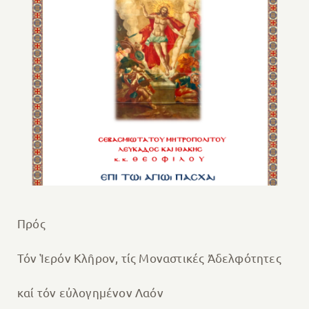
Πρός
Τόν Ἱερόν Κλῆρον, τίς Μοναστικές Ἀδελφότητες
καί τόν εὐλογημένον Λαόν