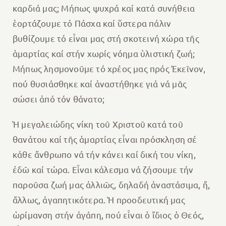
καρδιά μας; Μήπως ψυχρά καί κατά συνήθεια
ἑορτάζουμε τό Πάσχα καί ὕστερα πάλιν
βυθίζουμε τό εἶναι μας στή σκοτεινή χώρα τῆς
ἁμαρτίας καί στήν χωρίς νόημα ὑλιστική ζωή;
Μήπως λησμονοῦμε τό χρέος μας πρός Ἐκεῖνον,
πού θυσιάσθηκε καί ἀναστήθηκε γιά νά μᾶς
σώσει ἀπό τόν θάνατο;
Ἡ μεγαλειώδης νίκη τοῦ Χριστοῦ κατά τοῦ
θανάτου καί τῆς ἁμαρτίας εἶναι πρόσκληση σέ
κάθε ἄνθρωπο νά τήν κάνει καί δική του νίκη,
ἐδῶ καί τώρα. Εἶναι κάλεσμα νά ζήσουμε τήν
παροῦσα ζωή μας ἀλλιῶς, δηλαδή ἀναστάσιμα, ἤ,
ἄλλως, ἀγαπητικότερα. Ἡ προοδευτική μας
ὡρίμανση στήν ἀγάπη, πού εἶναι ὁ ἴδιος ὁ Θεός,