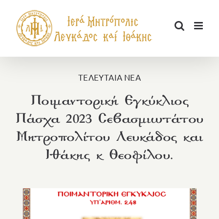
Μετάβαση
στο
περιεχόμενο
ΤΕΛΕΥΤΑΙΑ ΝΕΑ
Ποιμαντορική Εγκύκλιος
Πάσχα 2023 Σεβασμιωτάτου
Μητροπολίτου Λευκάδος και
Ιθάκης κ Θεοφίλου.