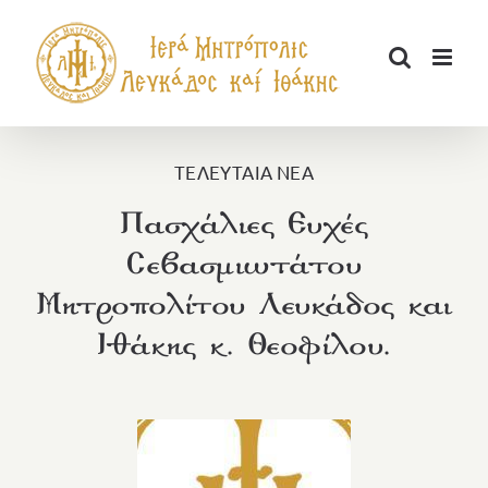
Μετάβαση
στο
περιεχόμενο
ΤΕΛΕΥΤΑΙΑ ΝΕΑ
Πασχάλιες Ευχές
Σεβασμιωτάτου
Μητροπολίτου Λευκάδος και
Ιθάκης κ. Θεοφίλου.