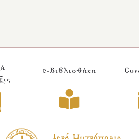
κή
e-Βιβλιοθήκη
Συν
ξις