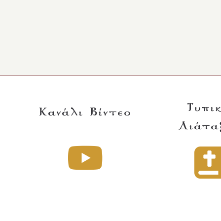
Τυπι
Κανάλι Βίντεο
Διάτα