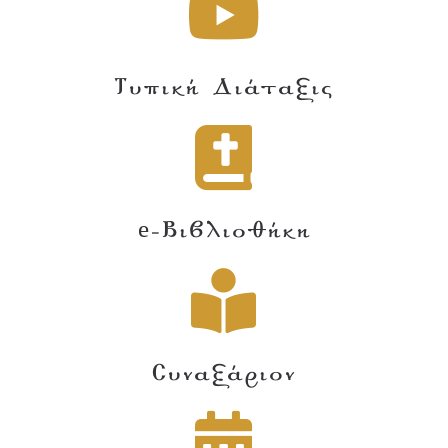
Τυπική Διάταξις
e-Βιβλιοθήκη
Συναξάριον