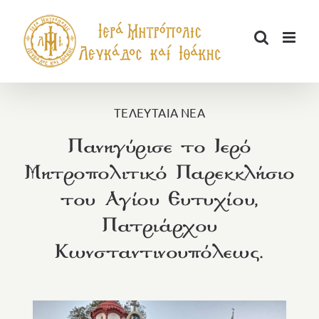
Μετάβαση
στο
περιεχόμενο
ΤΕΛΕΥΤΑΙΑ ΝΕΑ
Πανηγύρισε το Ιερό
Μητροπολιτικό Παρεκκλήσιο
του Αγίου Ευτυχίου,
Πατριάρχου
Κωνσταντινουπόλεως.