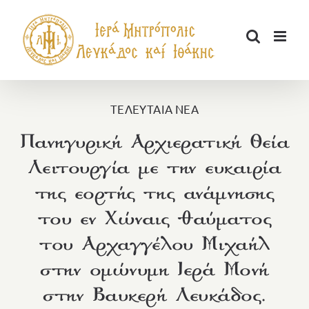
Μετάβαση
στο
περιεχόμενο
ΤΕΛΕΥΤΑΙΑ ΝΕΑ
Πανηγυρική Αρχιερατική Θεία
Λειτουργία με την ευκαιρία
της εορτής της ανάμνησης
του εν Χώναις θαύματος
του Αρχαγγέλου Μιχαήλ
στην ομώνυμη Ιερά Μονή
στην Βαυκερή Λευκάδος.