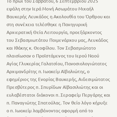
Το πρωί του Σαββάτου, 6 Σεπτεμβρίου 2025
εψάλη στην Ιερά Μονή Ασωμάτου Μιχαήλ
Βαυκερής Λευκάδος η Ακολουθία του Όρθρου και
στη συνέχεια τελέσθηκε η Πανηγυρική
Αρχιερατική Θεία Λειτουργία, προεξάρχοντος
του Σεβασμιωτάτου Ποιμενάρχου μας, Λευκάδος
και Ιθάκης κ. Θεοφίλου. Τον Σεβασμιώτατο
πλαισίωσαν ο Προϊστάμενος του Ιερού Ναού
Αγίας Γλυκερίας Γαλατσίου, Πανοσιολογιώτατος
Αρχιμανδρίτης π. Ιωακείμ Αϊβαλιώτης, ο
εφημέριος της Ενορίας Βαυκερής, Αιδεσιμώτατος
Πρεσβύτερος π. Σπυρίδων Αϊβασιλιώτης και οι
ευλαβέστατοι διάκονοι π. Σεραφείμ Περγάρης και
π. Παναγιώτης Σπατούλας. Τον θείο λόγο κήρυξε
ο π. Ιωακείμ λαμβάνοντας αφορμή από το