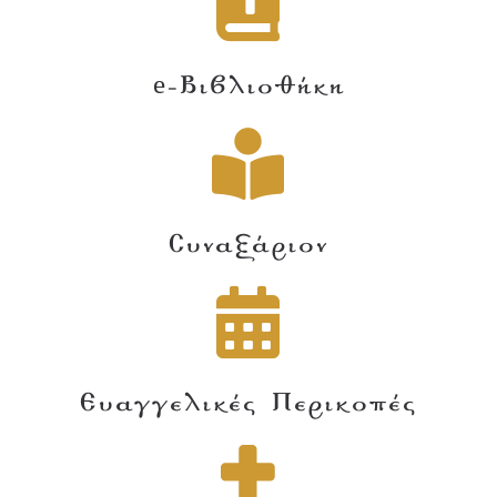
e-Βιβλιοθήκη
Συναξάριον
Ευαγγελικές Περικοπές