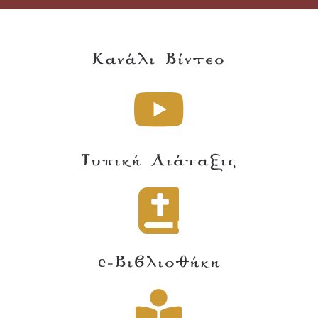
Κανάλι Βίντεο
Τυπική Διάταξις
e-Βιβλιοθήκη