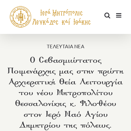
Μετάβαση
στο
περιεχόμενο
ΤΕΛΕΥΤΑΙΑ ΝΕΑ
Ο Σεβασμιώτατος
Ποιμενάρχης μας στην πρώτη
Αρχιερατική Θεία Λειτουργία
του νέου Μητροπολίτου
Θεσσαλονίκης κ. Φιλοθέου
στον Ιερό Ναό Αγίου
Δημητρίου της πόλεως.