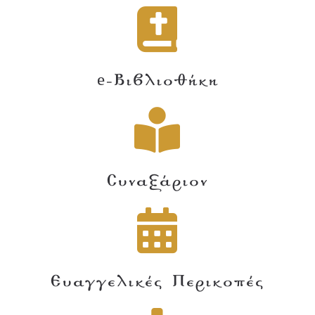
e-Βιβλιοθήκη
Συναξάριον
Ευαγγελικές Περικοπές