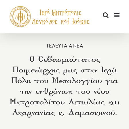
Μετάβαση
στο
περιεχόμενο
ΤΕΛΕΥΤΑΙΑ ΝΕΑ
Ο Σεβασμιώτατος
Ποιμενάρχης μας στην Ιερά
Πόλη του Μεσολογγίου για
την ενθρόνιση του νέου
Μητροπολίτου Αιτωλίας και
Ακαρνανίας κ. Δαμασκηνού.