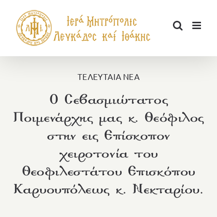
Μετάβαση
στο
περιεχόμενο
ΤΕΛΕΥΤΑΙΑ ΝΕΑ
Ο Σεβασμιώτατος
Ποιμενάρχης μας κ. Θεόφιλος
στην εις Επίσκοπον
χειροτονία του
Θεοφιλεστάτου Επισκόπου
Καρυουπόλεως κ. Νεκταρίου.