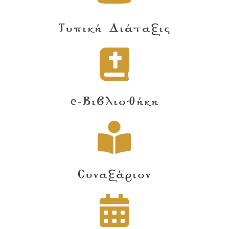
Τυπική Διάταξις
e-Βιβλιοθήκη
Συναξάριον