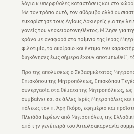
λόγια κ υπερφύαλες καταστάσεις και στο χώρο 
Με τον τρόπο αυτό, τον αθόρυβο αλλά ουσιαστ
ευχαρίστησε τους Αγίους Αρχιερείς για την λε
γονείς του νεοχειροτονηθέντος. Μίλησε για τ
χρόνο με αναφορά στο ποίμνιο της Ιερας Μητρο
φιλοτιμία, το ακαίραιο και έντιμο του χαρακτ
διηκόνησες έως σήμερα έχουν αποτυπωθεί”, τ
Προ της απολύσεως ο Σεβασμιώτατος Μητροπολί
Επισκόπου της Μητροπόλεως, Επισκόπου Τεγέας 
συνεργασία στα θέματα της Μητροπόλεως, ως ή
συμβαίνει και σε άλλες Ιερές Μητροπόλεις κα
πόλεως τον π. Άρη Γκόρο, εφημέριο και προϊ
Πλειάδα Ιερέων από Μητροπόλεις της Ελλαδική
από την γενέτειρά του Αιτωλοακαρνανία συμμ