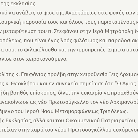
της εκκλησίας.
ικό να ανάβεις το φως της Αναστάσεως στις ψυχές των 
ιτουργική παρουσία τους και όλους τους παρισταμένους 
ην μεταφύτευση του π. Στεφάνου στην Ιερά Μητρόπολη Μ
πόλεως, που είναι ένας λαός φιλότιμος και παραδοσιακ
ήρα σου, το φιλακόλουθο και την ιεροπρεπές. Σημεία αυ
όνισε στον χειροτονούμενο.
της κ. Επιφάνιος προέβη στην χειροθεσία “εις Αρχιμαν
κ. Θεοκλήτου και εν συνεχεία σημείωσε ότι: “Ο Άγιος 
δη βοηθός επίσκοπος, δίνει την ευκαιρία να προαχθούν
ι ανακοίνωσε ως νέο Πρωτοσύγκελλο τον νέο Αρχιμανδρί
στάμενο του Ιερού Ναού Μεταμορφώσεως Τριπόλεως.
ς Εκκλησίας, αλλά και του Οικουμενικού Πατριαρχείου,
ετείχαν στην χαρά του νέου Πρωτοσυγκέλλου ευχόμενοι