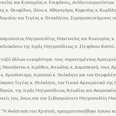
ινείας και Κυνουρίας κ. Επιφάνιος, συλλειτουργούντ
ς κ. Θεοφίλου, Ιλίου κ. Αθηναγόρα, Κηφισίας κ. Κυρίλλ
μαίου και Τεγέας κ. Θεοκλήτου. Συμπροσευχόμενος εκ
εβασμιώτατος Μητροπολίτης Μαντινείας και Κυνουρίας κ
ρχιδιακόνου της Ιεράς Μητροπόλεως π. Στεφάνου Καππέ.
μεταξύ άλλων ευχαρίστησε τους παρισταμένους Αρχιερε
 Ναυπάκτου κ. Ιερόθεο, Αιτωλίας κ. Δαμασκηνό, τους Α
κ. Χρυσόστομο, Ιερισσού κ. Θεόκλητο και τον Θεοφιλέ
πίσκοπο Τεγέας κ. Θεόκλητο, τον Γενικό Αρχιερατικό 
θηνών, της Ιεράς Μητροπόλεως Αιτωλίας και Ακαρνανία
ονείς του, όπως και τον Σεβασμιώτατο Μητροπολίτη Μαντ
: “Η Ανάσταση του Χριστού, πραγματοποιήθηκε ήσυχα κ