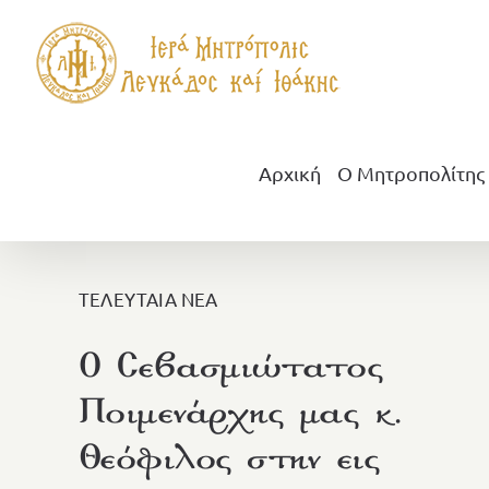
Μετάβαση
στο
περιεχόμενο
Αρχική
Ο Μητροπολίτης
ΤΕΛΕΥΤΑΙΑ ΝΕΑ
Ο Σεβασμιώτατος
Ποιμενάρχης μας κ.
Θεόφιλος στην εις