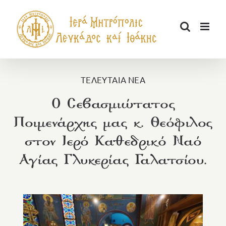
Μετάβαση
στο
περιεχόμενο
ΤΕΛΕΥΤΑΙΑ ΝΕΑ
Ο Σεβασμιώτατος
Ποιμενάρχης μας κ. Θεόφιλος
στον Ιερό Καθεδρικό Ναό
Αγίας Γλυκερίας Γαλατσίου.