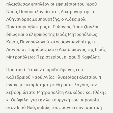
πλαισίωσαν επιπλέον οι εφημέριοι του Ιερού
Ναού, Πανοσιολογιώτατος Αρχιμανδρίτης π.
Αθηναγόρας Σουπουρτζής, ο Αιδεσιμολ.
Πρωτοπρεσβύτερος π. Γεώργιος Γιαπιτζίογλου,
όπως και ο κληρικός της Ιεράς Μητροπόλεως
Κώου, Πανοσιολογιώτατος Αρχιμανδρίτης π.
Διονύσιος Παριάρος και ο Αρχιδιάκονος της Ιεράς
Μητροπόλεως Περιστερίου, π. Δαυίδ Καψάλης.
Προ του δι’ευχών ο προϊστάμενος του
Καθεδρικού Ναού Αγίας Γλυκερίας Γαλατσίου π.
Ιωακείμ ευχαρίστησε με θερμούς λόγους τον
Σεβασμιώτατο Μητροπολίτη Λευκάδος και Ιθάκης
κ. Θεόφιλο, για την λειτουργική του παρουσία
στον Ιερό Ναό, καθώς τους συνδέει πνευματική