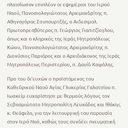
πλαισίωσαν επιπλέον οι εφημέριοι του Ιερού
Ναού, Πανοσιολογιώτατος Αρχιμανδρίτης π.
Αθηναγόρας Σουπουρτζής, ο Αιδεσιμολ.
Πρωτοπρεσβύτερος π. Γεώργιος Γιαπιτζίογλου,
όπως και ο κληρικός της Ιεράς Μητροπόλεως
Κώου, Πανοσιολογιώτατος Αρχιμανδρίτης π.
Διονύσιος Παριάρος και ο Αρχιδιάκονος της Ιεράς
Μητροπόλεως Περιστερίου, π. Δαυίδ Καψάλης.
Προ του δι’ευχών ο προϊστάμενος του
Καθεδρικού Ναού Αγίας Γλυκερίας Γαλατσίου π.
Ιωακείμ ευχαρίστησε με θερμούς λόγους τον
Σεβασμιώτατο Μητροπολίτη Λευκάδος και Ιθάκης
κ. Θεόφιλο, για την λειτουργική του παρουσία
στον Ιερό Ναό, καθώς τους συνδέει πνευματική