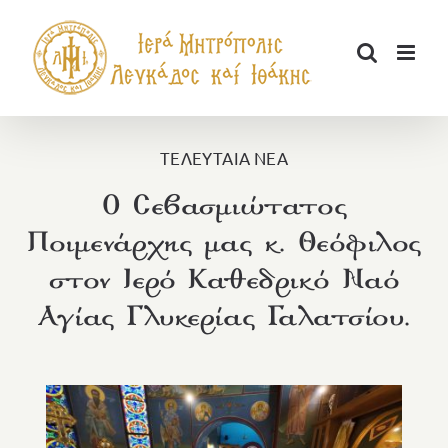
Μετάβαση
στο
περιεχόμενο
ΤΕΛΕΥΤΑΙΑ ΝΕΑ
Ο Σεβασμιώτατος
Ποιμενάρχης μας κ. Θεόφιλος
στον Ιερό Καθεδρικό Ναό
Αγίας Γλυκερίας Γαλατσίου.