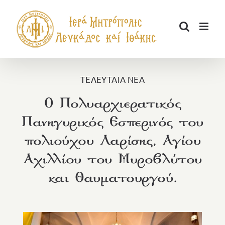
Μετάβαση
στο
περιεχόμενο
ΤΕΛΕΥΤΑΙΑ ΝΕΑ
Ο Πολυαρχιερατικός
Πανηγυρικός Εσπερινός του
πολιούχου Λαρίσης, Αγίου
Αχιλλίου του Μυροβλύτου
και Θαυματουργού.