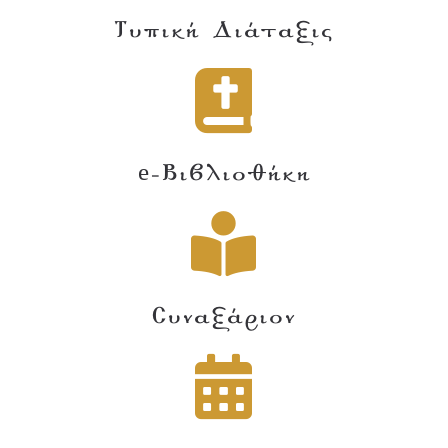
Τυπική Διάταξις
e-Βιβλιοθήκη
Συναξάριον