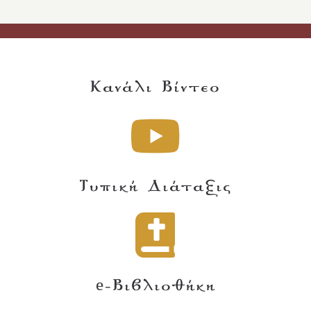
Κανάλι Βίντεο
Τυπική Διάταξις
e-Βιβλιοθήκη