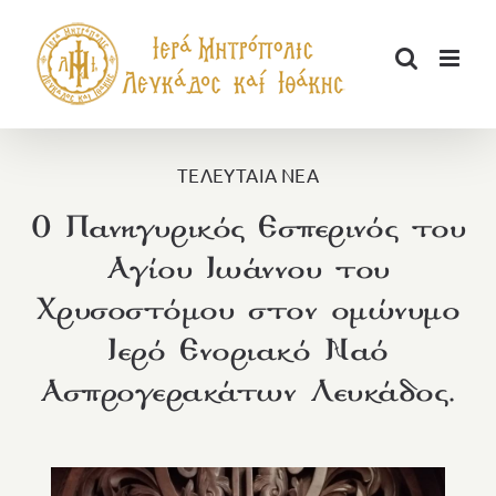
Μετάβαση
στο
περιεχόμενο
ΤΕΛΕΥΤΑΙΑ ΝΕΑ
Ο Πανηγυρικός Εσπερινός του
Αγίου Ιωάννου του
Χρυσοστόμου στον ομώνυμο
Ιερό Ενοριακό Ναό
Ασπρογερακάτων Λευκάδος.