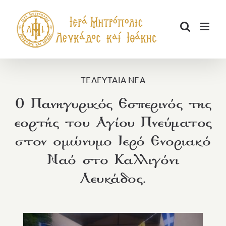
Μετάβαση
στο
περιεχόμενο
ΤΕΛΕΥΤΑΙΑ ΝΕΑ
Ο Πανηγυρικός Εσπερινός της
εορτής του Αγίου Πνεύματος
στον ομώνυμο Ιερό Ενοριακό
Ναό στο Καλλιγόνι
Λευκάδος.