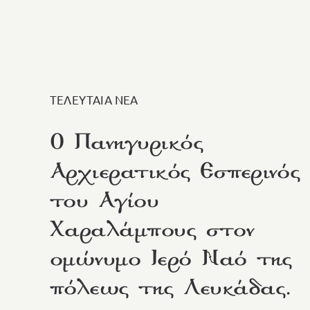
ΤΕΛΕΥΤΑΙΑ ΝΕΑ
Ο Πανηγυρικός
Αρχιερατικός Εσπερινός
του Αγίου
Χαραλάμπους στον
ομώνυμο Ιερό Ναό της
πόλεως της Λευκάδας.