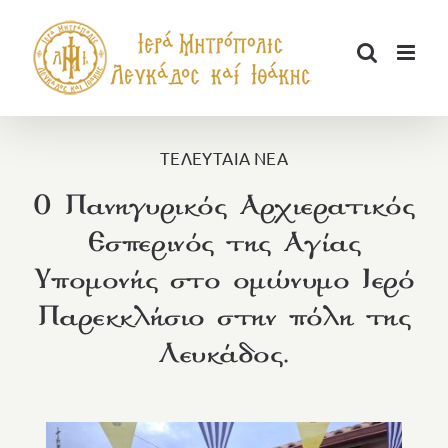
Μετάβαση
στο
περιεχόμενο
ΤΕΛΕΥΤΑΙΑ ΝΕΑ
Ο Πανηγυρικός Αρχιερατικός
Εσπερινός της Αγίας
Υπομονής στο ομώνυμο Ιερό
Παρεκκλήσιο στην πόλη της
Λευκάδος.