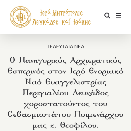
Μετάβαση
στο
περιεχόμενο
ΤΕΛΕΥΤΑΙΑ ΝΕΑ
Ο Πανηγυρικός Αρχιερατικός
Εσπερινός στον Ιερό Ενοριακό
Ναό Ευαγγελιστρίας
Περιγιαλίου Λευκάδος
χοροστατούντος του
Σεβασμιωτάτου Ποιμενάρχου
μας κ. Θεοφίλου.