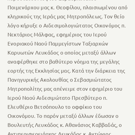
Ποιμενάρχου μας κ. Θεοφίλου, πλαισιωμένου από
κληρικούς της Ιεράς μας Μητροπόλεως. Τον θείο
λόγο κήρυξε ο Αιδεσιμολογιώτατος Οικονόμος π.
Νεκτάριος Μάλφας, εφημέριος του Ιερού
Ενοριακού Ναού Παμμεγίστων Ταξιαρχών
Καρυωτών Λευκάδος ο οποίος μεταξύ άλλων
αναφέρθηκε στο βαθύτερο νόημα της μεγάλης
εορτής της Εκκλησίας μας. Κατά την διάρκεια της
Πανηγυρικής Ακολουθίας ο Σεβασμιώτατος
Μητροπολίτης μας απένειμε στον εφημέριο του
Ιερού Ναού Αιδεσιμώτατο Πρεσβύτερο π.
Ελευθέριο Βετσόπουλο το οφφίκιο του
Οικονόμου. Το παρόν μεταξύ άλλων έδωσαν ο
Βουλευτής Λευκάδος κ. Αθανάσιος Καββαδάς, ο
Αντιπεριφερειάρχης Λευκάδος κ. Αντώνιος