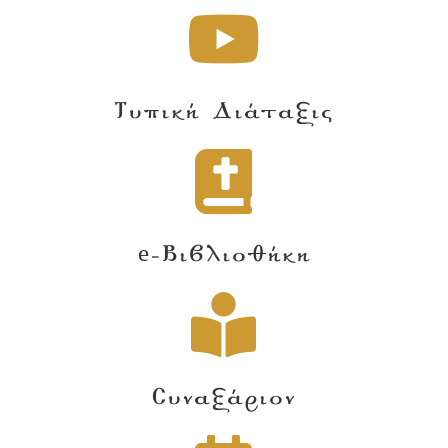
Τυπική Διάταξις
e-Βιβλιοθήκη
Συναξάριον