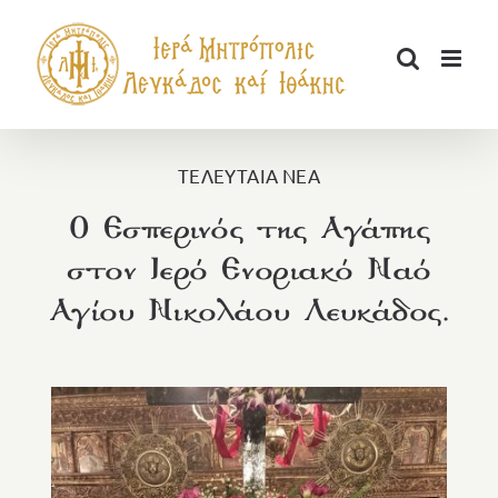
Μετάβαση
στο
περιεχόμενο
ΤΕΛΕΥΤΑΙΑ ΝΕΑ
Ο Εσπερινός της Αγάπης
στον Ιερό Ενοριακό Ναό
Αγίου Νικολάου Λευκάδος.