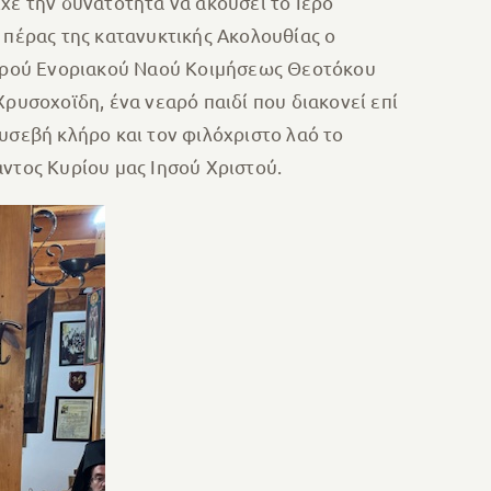
χε την δυνατότητα να ακούσει το Ιερὀ
το πέρας της κατανυκτικής Ακολουθίας ο
ερού Ενοριακού Ναού Κοιμήσεως Θεοτόκου
ρυσοχοϊδη, ένα νεαρό παιδί που διακονεί επί
υσεβή κλήρο και τον φιλόχριστο λαό το
ντος Κυρίου μας Ιησού Χριστού.