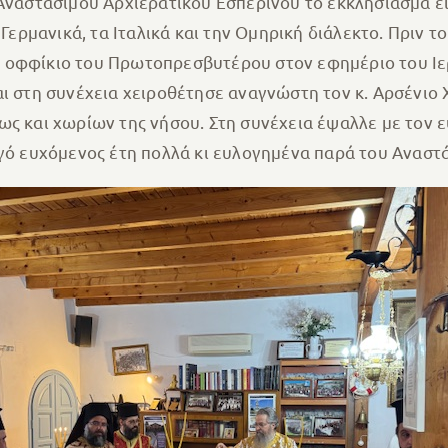
 Αναστάσιμου Αρχιερατικού Εσπερινού το εκκλησίασμα εί
 Γερμανικά, τα Ιταλικά και την Ομηρική διάλεκτο. Πριν 
ο οφφίκιο του Πρωτοπρεσβυτέρου στον εφημέριο του Ι
 στη συνέχεια χειροθέτησε αναγνώστη τον κ. Αρσένιο Χ
ως και χωρίων της νήσου. Στη συνέχεια έψαλλε με τον ε
υγό ευχόμενος έτη πολλά κι ευλογημένα παρά του Αναστά