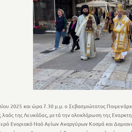
ίου 2025 και ώρα 7.30 μ.μ. ο Σεβασμιώτατος Ποιμενάρχη
βής λαός της Λευκάδας, μετά την ολοκλήρωση της Εναρκτ
 Ιερό Ενοριακό Ναό Αγίων Αναργύρων Κοσμά και Δαμιαν