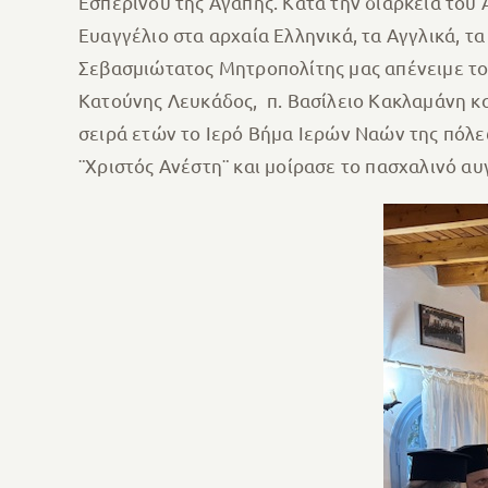
Εσπερινού της Αγάπης. Κατά την διάρκεια του
Ευαγγέλιο στα αρχαία Ελληνικά, τα Αγγλικά, τα
Σεβασμιώτατος Μητροπολίτης μας απένειμε τ
Κατούνης Λευκάδος, π. Βασίλειο Κακλαμάνη και
σειρά ετών το Ιερό Βήμα Ιερών Ναών της πόλε
¨Χριστός Ανέστη¨ και μοίρασε το πασχαλινό α