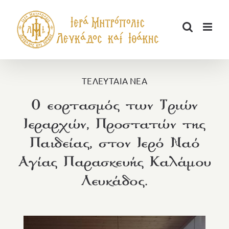
Μετάβαση
στο
περιεχόμενο
ΤΕΛΕΥΤΑΙΑ ΝΕΑ
Ο εορτασμός των Τριών
Ιεραρχών, Προστατών της
Παιδείας, στον Ιερό Ναό
Αγίας Παρασκευής Καλάμου
Λευκάδος.