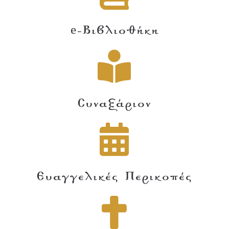
e-Βιβλιοθήκη
Συναξάριον
Ευαγγελικές Περικοπές