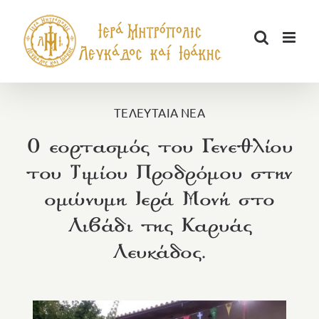
Μετάβαση
στο
περιεχόμενο
ΤΕΛΕΥΤΑΙΑ ΝΕΑ
Ο εορτασμός του Γενεθλίου
του Τιμίου Προδρόμου στην
ομώνυμη Ιερά Μονή στο
Λιβάδι της Καρυάς
Λευκάδος.