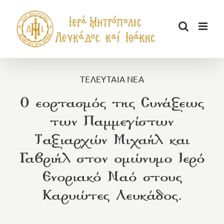
Μετάβαση
στο
περιεχόμενο
ΤΕΛΕΥΤΑΙΑ ΝΕΑ
Ο εορτασμός της Συνάξεως
των Παμμεγίστων
Ταξιαρχών Μιχαήλ και
Γαβριήλ στον ομώνυμο Ιερό
Ενοριακό Ναό στους
Καρυώτες Λευκάδος.