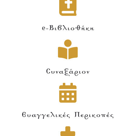
e-Βιβλιοθήκη
Συναξάριον
Ευαγγελικές Περικοπές