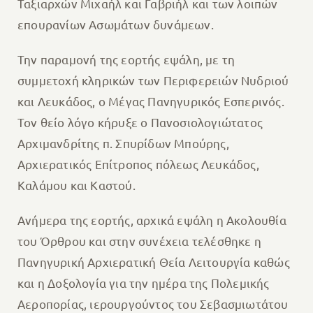
Ταξιαρχών Μιχαήλ και Γαβριήλ και των λοιπών
επουρανίων Ασωμάτων δυνάμεων.
Την παραμονή της εορτής εψάλη, με τη
συμμετοχή κληρικών των Περιφερειών Νυδριού
και Λευκάδος, ο Μέγας Πανηγυρικός Εσπερινός.
Τον θείο λόγο κήρυξε ο Πανοσιολογιώτατος
Αρχιμανδρίτης π. Σπυρίδων Μπούρης,
Αρχιερατικός Επίτροπος πόλεως Λευκάδος,
Καλάμου και Καστού.
Ανήμερα της εορτής, αρχικά εψάλη η Ακολουθία
του Όρθρου και στην συνέχεια τελέσθηκε η
Πανηγυρική Αρχιερατική Θεία Λειτουργία καθώς
και η Δοξολογία για την ημέρα της Πολεμικής
Αεροπορίας, ιερουργούντος του Σεβασμιωτάτου