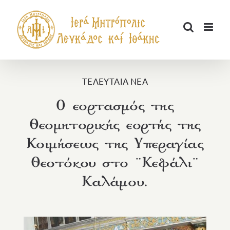
Μετάβαση
στο
περιεχόμενο
ΤΕΛΕΥΤΑΙΑ ΝΕΑ
Ο εορτασμός της
Θεομητορικής εορτής της
Κοιμήσεως της Υπεραγίας
Θεοτόκου στο ¨Κεφάλι¨
Καλάμου.