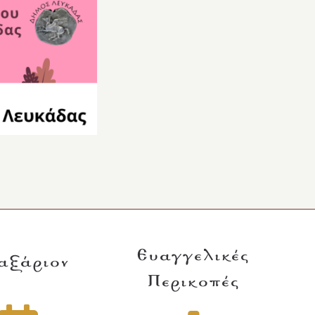
Ευαγγελικές
αξάριον
Περικοπές