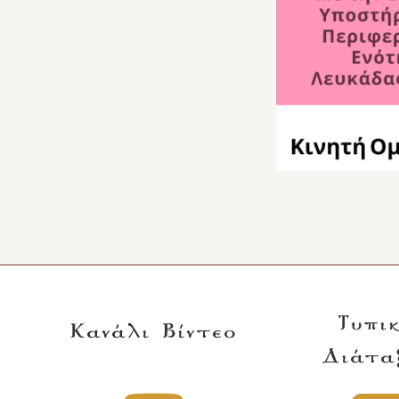
Τυπι
Κανάλι Βίντεο
Διάτα