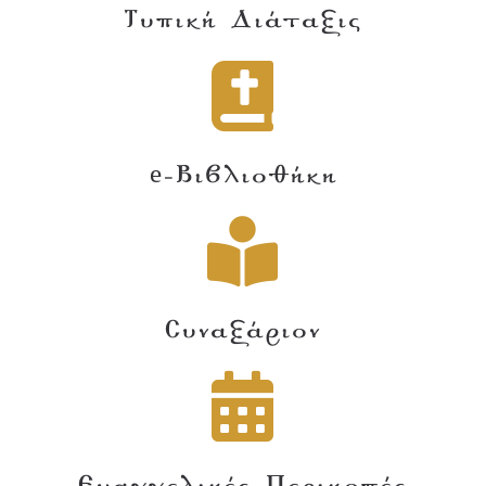
Τυπική Διάταξις
e-Βιβλιοθήκη
Συναξάριον