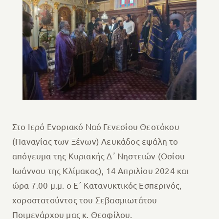
Στο Ιερό Ενοριακό Ναό Γενεσίου Θεοτόκου
(Παναγίας των Ξένων) Λευκάδος εψάλη το
απόγευμα της Κυριακής Δ᾽ Νηστειών (Οσίου
Ιωάννου της Κλίμακος), 14 Απριλίου 2024 και
ώρα 7.00 μ.μ. ο Ε΄ Κατανυκτικός Εσπερινός,
χοροστατούντος του Σεβασμιωτάτου
Ποιμενάρχου μας κ. Θεοφίλου.