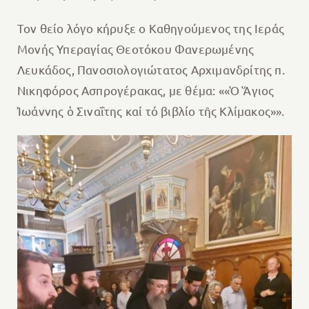
Τον θείο λόγο κήρυξε ο Καθηγούμενος της Ιεράς
Μονής Υπεραγίας Θεοτόκου Φανερωμένης
Λευκάδος, Πανοσιολογιώτατος Αρχιμανδρίτης π.
Νικηφόρος Ασπρογέρακας, με θέμα: ««Ὁ Ἅγιος
Ἰωάννης ὁ Σιναΐτης καί τό βιβλίο τῆς Κλίμακος»».